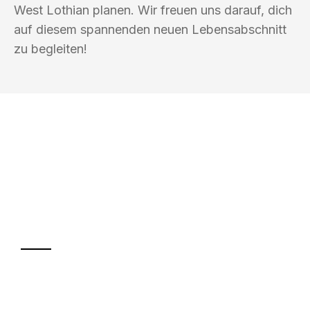
West Lothian planen. Wir freuen uns darauf, dich
auf diesem spannenden neuen Lebensabschnitt
zu begleiten!
UMZUGSKÖNIG GÄRTNER LUZERN
Ihr Umzug oder
Transport
Sparen Sie bis zu 100 CHF bei Anfrage
Abwicklung innerhalb von 24 Stunden