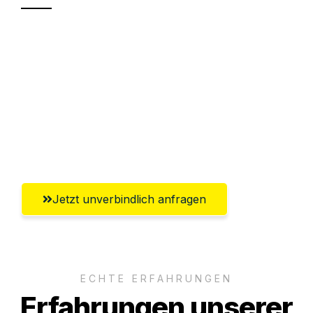
Sparen Sie bis zu 100 CHF bei Anfrage
Abwicklung innerhalb von 24 Stunden
Versichert bis zu 7.500 CHF
Ggf. komplette Zollabwicklung inklusive
Umfassender Kundensupport aus Luzern
Jetzt unverbindlich anfragen
ECHTE ERFAHRUNGEN
Erfahrungen unserer