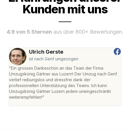
Kunden mit uns
4.9 von 5 Sternen
aus über 800+ Bewertungen.
Ulrich Gerste
ist nach Genf umgezogen
"Ein grosses Dankeschön an das Team der Firma
"Die
Umzugskönig Gärtner aus Luzern! Der Umzug nach Genf
mei
verlief reibungslos und stressfrei dank der
Team
professionellen Unterstützung des Teams. Ich kann
habe
Umzugskönig Gärtner Luzern jedem uneingeschränkt
an m
weiterempfehlen!"
gros