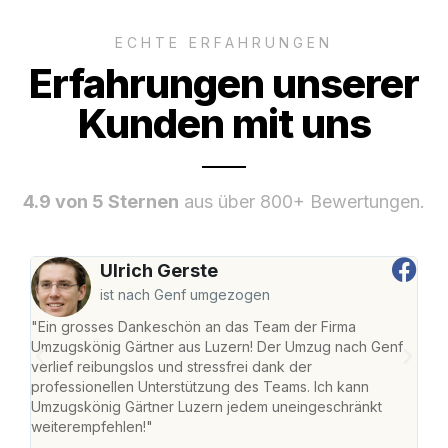
ECHTE ERFAHRUNGEN
Erfahrungen unserer
Kunden mit uns
4.9 von 5 Sternen
aus über 800+ Bewertungen.
Ulrich Gerste
ist nach Genf umgezogen
"Ein grosses Dankeschön an das Team der Firma
"Die
Umzugskönig Gärtner aus Luzern! Der Umzug nach Genf
mei
verlief reibungslos und stressfrei dank der
Team
professionellen Unterstützung des Teams. Ich kann
habe
Umzugskönig Gärtner Luzern jedem uneingeschränkt
an m
weiterempfehlen!"
gros