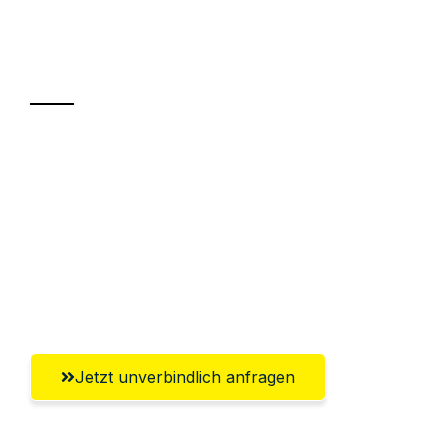
Ihr Umzug oder
Transport
Sparen Sie bis zu 100 CHF bei Anfrage
Abwicklung innerhalb von 24 Stunden
Versichert bis zu 7.500 CHF
Ggf. komplette Zollabwicklung inklusive
Umfassender Kundensupport aus Luzern
Jetzt unverbindlich anfragen