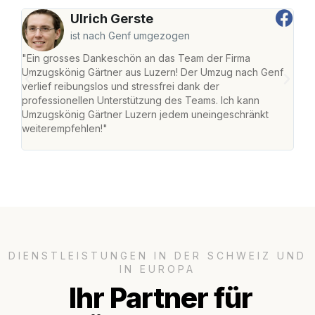
Ulrich Gerste
ist nach Genf umgezogen
"Ein grosses Dankeschön an das Team der Firma
"Die
Umzugskönig Gärtner aus Luzern! Der Umzug nach Genf
mei
verlief reibungslos und stressfrei dank der
Team
professionellen Unterstützung des Teams. Ich kann
habe
Umzugskönig Gärtner Luzern jedem uneingeschränkt
an m
weiterempfehlen!"
gros
DIENSTLEISTUNGEN IN DER SCHWEIZ UND
IN EUROPA
Ihr Partner für