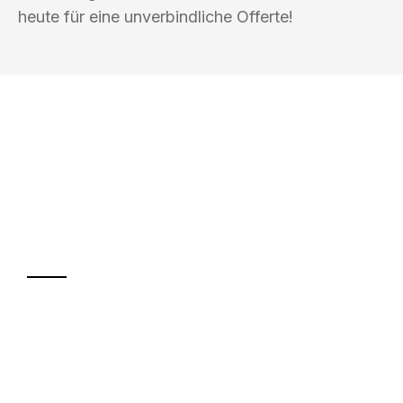
heute für eine unverbindliche Offerte!
UMZUGSKÖNIG GÄRTNER LUZERN
Ihr Umzug oder
Transport
Sparen Sie bis zu 100 CHF bei Anfrage
Abwicklung innerhalb von 24 Stunden
Versichert bis zu 7.500 CHF