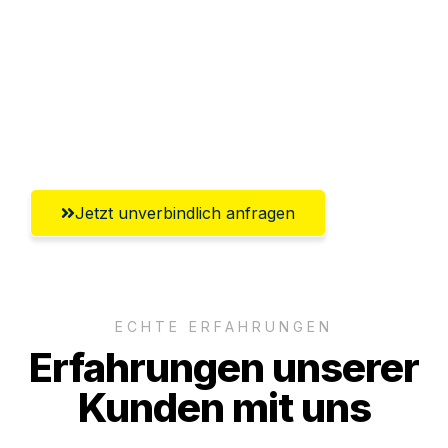
Abwicklung innerhalb von 24 Stunden
Versichert bis zu 7.500 CHF
Ggf. komplette Zollabwicklung inklusive
Umfassender Kundensupport aus Luzern
Jetzt unverbindlich anfragen
ECHTE ERFAHRUNGEN
Erfahrungen unserer
Kunden mit uns