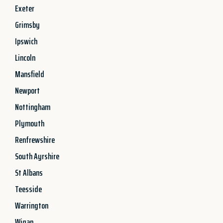
Exeter
Grimsby
Ipswich
Lincoln
Mansfield
Newport
Nottingham
Plymouth
Renfrewshire
South Ayrshire
St Albans
Teesside
Warrington
Wigan