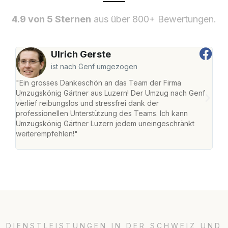
4.9 von 5 Sternen
aus über 800+ Bewertungen.
Ulrich Gerste
ist nach Genf umgezogen
"Ein grosses Dankeschön an das Team der Firma
"Die
Umzugskönig Gärtner aus Luzern! Der Umzug nach Genf
mei
verlief reibungslos und stressfrei dank der
Team
professionellen Unterstützung des Teams. Ich kann
habe
Umzugskönig Gärtner Luzern jedem uneingeschränkt
an m
weiterempfehlen!"
gros
DIENSTLEISTUNGEN IN DER SCHWEIZ UND