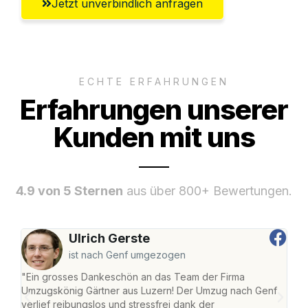
Jetzt unverbindlich anfragen
ECHTE ERFAHRUNGEN
Erfahrungen unserer
Kunden mit uns
4.9 von 5 Sternen
aus über 800+ Bewertungen.
Ulrich Gerste
ist nach Genf umgezogen
"Ein grosses Dankeschön an das Team der Firma
"Die
Umzugskönig Gärtner aus Luzern! Der Umzug nach Genf
mei
verlief reibungslos und stressfrei dank der
Team