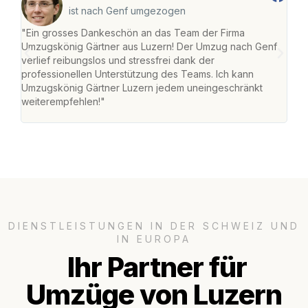
ist nach Genf umgezogen
"Ein grosses Dankeschön an das Team der Firma
"Die
Umzugskönig Gärtner aus Luzern! Der Umzug nach Genf
mei
verlief reibungslos und stressfrei dank der
Team
professionellen Unterstützung des Teams. Ich kann
habe
Umzugskönig Gärtner Luzern jedem uneingeschränkt
an m
weiterempfehlen!"
gros
DIENSTLEISTUNGEN IN DER SCHWEIZ UND
IN EUROPA
Ihr Partner für
Umzüge von Luzern