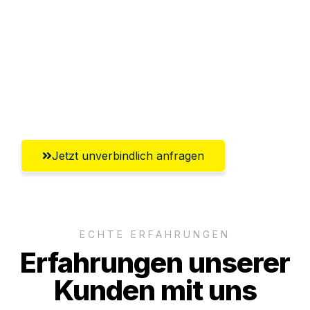
Abwicklung innerhalb von 24 Stunden
Versichert bis zu 7.500 CHF
Ggf. komplette Zollabwicklung inklusive
Umfassender Kundensupport aus Luzern
Jetzt unverbindlich anfragen
ECHTE ERFAHRUNGEN
Erfahrungen unserer
Kunden mit uns