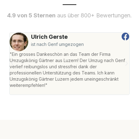
4.9 von 5 Sternen
aus über 800+ Bewertungen.
Ulrich Gerste
ist nach Genf umgezogen
"Ein grosses Dankeschön an das Team der Firma
"Die
Umzugskönig Gärtner aus Luzern! Der Umzug nach Genf
mei
verlief reibungslos und stressfrei dank der
Team
professionellen Unterstützung des Teams. Ich kann
habe
Umzugskönig Gärtner Luzern jedem uneingeschränkt
an m
weiterempfehlen!"
gros