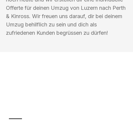
Offerte für deinen Umzug von Luzern nach Perth
& Kinross. Wir freuen uns darauf, dir bei deinem
Umzug behilflich zu sein und dich als
zufriedenen Kunden begrüssen zu dürfen!
UMZUGSKÖNIG GÄRTNER LUZERN
Ihr Umzug oder
Transport
Sparen Sie bis zu 100 CHF bei Anfrage