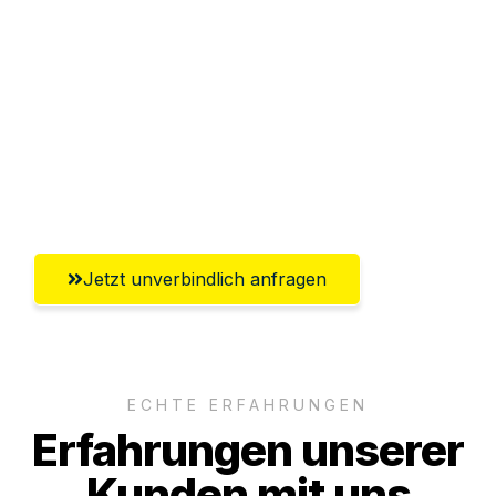
Sparen Sie bis zu 100 CHF bei Anfrage
Abwicklung innerhalb von 24 Stunden
Versichert bis zu 7.500 CHF
Ggf. komplette Zollabwicklung inklusive
Umfassender Kundensupport aus Luzern
Jetzt unverbindlich anfragen
ECHTE ERFAHRUNGEN
Erfahrungen unserer
Kunden mit uns