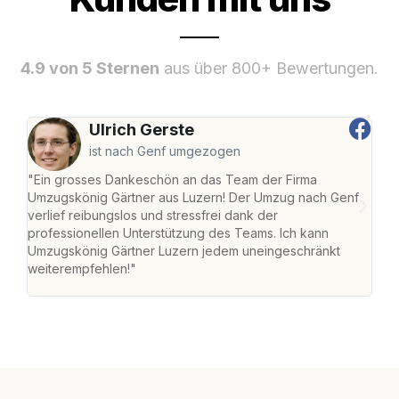
4.9 von 5 Sternen
aus über 800+ Bewertungen.
Ulrich Gerste
ist nach Genf umgezogen
"Ein grosses Dankeschön an das Team der Firma
"Die
Umzugskönig Gärtner aus Luzern! Der Umzug nach Genf
mei
verlief reibungslos und stressfrei dank der
Team
professionellen Unterstützung des Teams. Ich kann
habe
Umzugskönig Gärtner Luzern jedem uneingeschränkt
an m
weiterempfehlen!"
gros