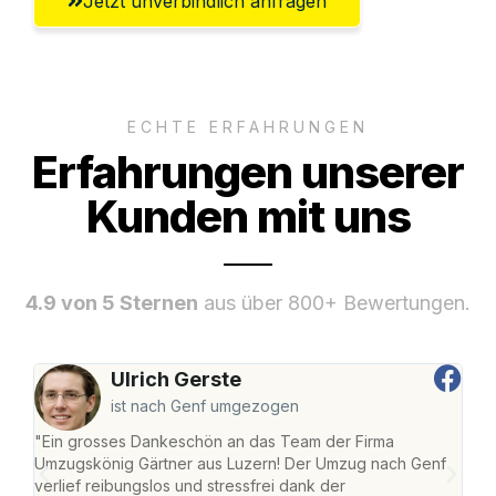
Jetzt unverbindlich anfragen
ECHTE ERFAHRUNGEN
Erfahrungen unserer
Kunden mit uns
4.9 von 5 Sternen
aus über 800+ Bewertungen.
Ulrich Gerste
ist nach Genf umgezogen
"Ein grosses Dankeschön an das Team der Firma
"Die
Umzugskönig Gärtner aus Luzern! Der Umzug nach Genf
mei
verlief reibungslos und stressfrei dank der
Team