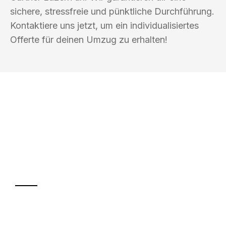
sichere, stressfreie und pünktliche Durchführung.
Kontaktiere uns jetzt, um ein individualisiertes
Offerte für deinen Umzug zu erhalten!
UMZUGSKÖNIG GÄRTNER LUZERN
Ihr Umzug oder
Transport
Sparen Sie bis zu 100 CHF bei Anfrage
Abwicklung innerhalb von 24 Stunden