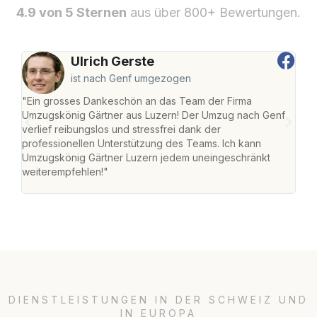
4.9 von 5 Sternen
aus über 800+ Bewertungen.
Ulrich Gerste
ist nach Genf umgezogen
"Ein grosses Dankeschön an das Team der Firma
"Die
Umzugskönig Gärtner aus Luzern! Der Umzug nach Genf
mei
verlief reibungslos und stressfrei dank der
Team
professionellen Unterstützung des Teams. Ich kann
habe
Umzugskönig Gärtner Luzern jedem uneingeschränkt
an m
weiterempfehlen!"
gros
DIENSTLEISTUNGEN IN DER SCHWEIZ UND
IN EUROPA