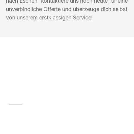
nach Eschen. Kontaktiere uns noch heute für eine
unverbindliche Offerte und überzeuge dich selbst
von unserem erstklassigen Service!
UMZUGSKÖNIG GÄRTNER LUZERN
Ihr Umzug oder
Transport
Sparen Sie bis zu 100 CHF bei Anfrage
Abwicklung innerhalb von 24 Stunden