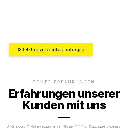
Versichert bis zu 7.500 CHF
Ggf. komplette Zollabwicklung inklusive
Umfassender Kundensupport aus Luzern
Jetzt unverbindlich anfragen
ECHTE ERFAHRUNGEN
Erfahrungen unserer
Kunden mit uns
4.9 von 5 Sternen
aus über 800+ Bewertungen.