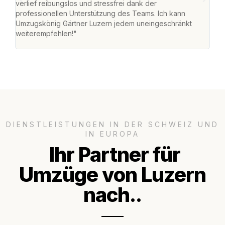
verlief reibungslos und stressfrei dank der
Team
professionellen Unterstützung des Teams. Ich kann
habe
Umzugskönig Gärtner Luzern jedem uneingeschränkt
an m
weiterempfehlen!"
gros
DIENSTLEISTUNGEN IN DER SCHWEIZ UND
IN EUROPA
Ihr Partner für
Umzüge von Luzern
nach..