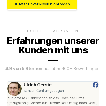
Jetzt unverbindlich anfragen
ECHTE ERFAHRUNGEN
Erfahrungen unserer
Kunden mit uns
4.9 von 5 Sternen
aus über 800+ Bewertungen.
Ulrich Gerste
ist nach Genf umgezogen
"Ein grosses Dankeschön an das Team der Firma
"Die
Umzugskönig Gärtner aus Luzern! Der Umzug nach Genf
mei