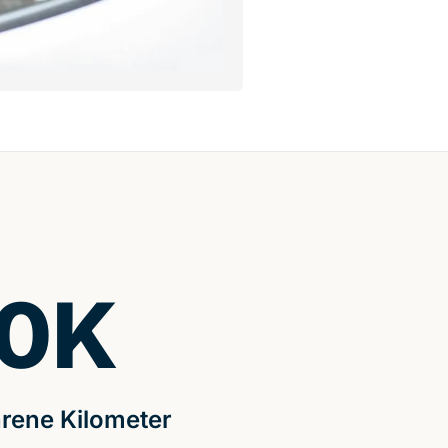
0
K
rene Kilometer