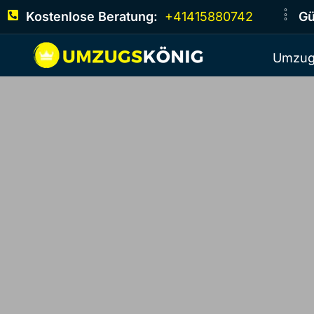
Kostenlose Beratung:
+41415880742
Gü
Umzug