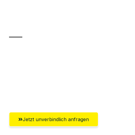
Ihr Umzug oder
Transport
Sparen Sie bis zu 100 CHF bei Anfrage
Abwicklung innerhalb von 24 Stunden
Versichert bis zu 7.500 CHF
Ggf. komplette Zollabwicklung inklusive
Umfassender Kundensupport aus Luzern
Jetzt unverbindlich anfragen