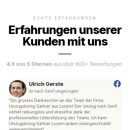
ECHTE ERFAHRUNGEN
Erfahrungen unserer
Kunden mit uns
4.9 von 5 Sternen
aus über 800+ Bewertungen.
Ulrich Gerste
ist nach Genf umgezogen
"Ein grosses Dankeschön an das Team der Firma
"Die
Umzugskönig Gärtner aus Luzern! Der Umzug nach Genf
mei
verlief reibungslos und stressfrei dank der
Team
professionellen Unterstützung des Teams. Ich kann
habe
Umzugskönig Gärtner Luzern jedem uneingeschränkt
an m
weiterempfehlen!"
gros