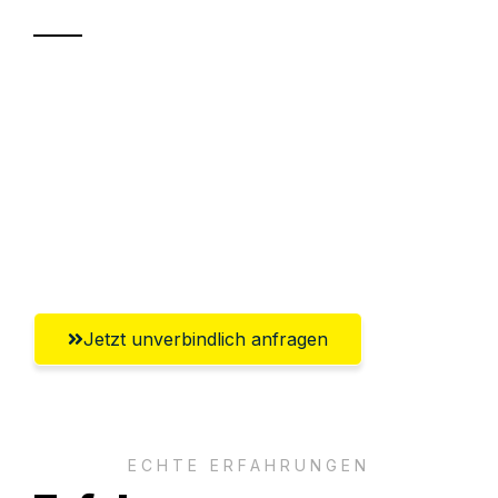
Sparen Sie bis zu 100 CHF bei Anfrage
Abwicklung innerhalb von 24 Stunden
Versichert bis zu 7.500 CHF
Ggf. komplette Zollabwicklung inklusive
Umfassender Kundensupport aus Luzern
Jetzt unverbindlich anfragen
ECHTE ERFAHRUNGEN