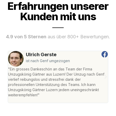
Erfahrungen unserer
Kunden mit uns
4.9 von 5 Sternen
aus über 800+ Bewertungen.
Ulrich Gerste
ist nach Genf umgezogen
"Ein grosses Dankeschön an das Team der Firma
"Die
Umzugskönig Gärtner aus Luzern! Der Umzug nach Genf
mei
verlief reibungslos und stressfrei dank der
Team
professionellen Unterstützung des Teams. Ich kann
habe
Umzugskönig Gärtner Luzern jedem uneingeschränkt
an m
weiterempfehlen!"
gros