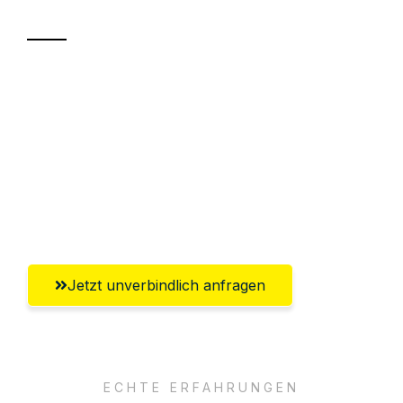
Transport
Sparen Sie bis zu 100 CHF bei Anfrage
Abwicklung innerhalb von 24 Stunden
Versichert bis zu 7.500 CHF
Ggf. komplette Zollabwicklung inklusive
Umfassender Kundensupport aus Luzern
Jetzt unverbindlich anfragen
ECHTE ERFAHRUNGEN