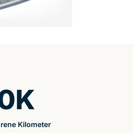
0
K
rene Kilometer