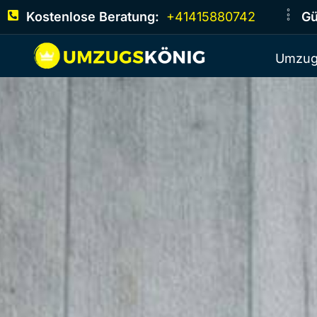
Kostenlose Beratung:
+41415880742
Gü
Umzug