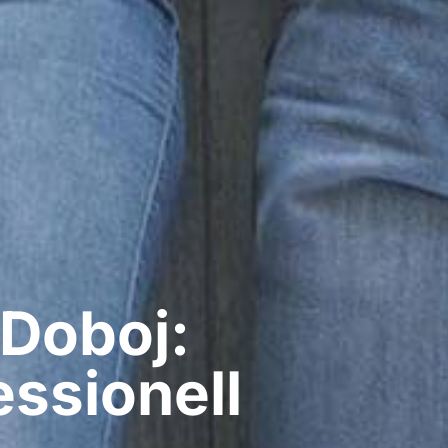
 Doboj:
ssionell​