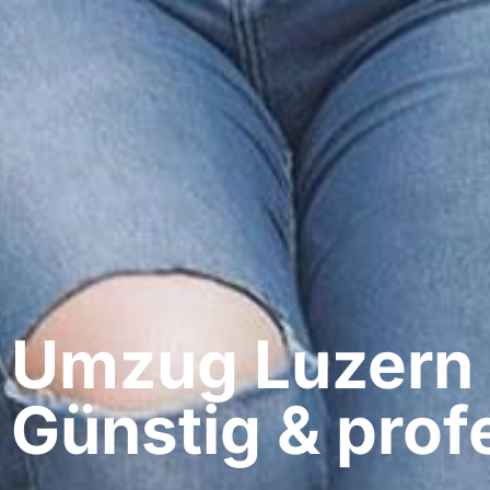
Umzug Luzern​
Günstig & profe