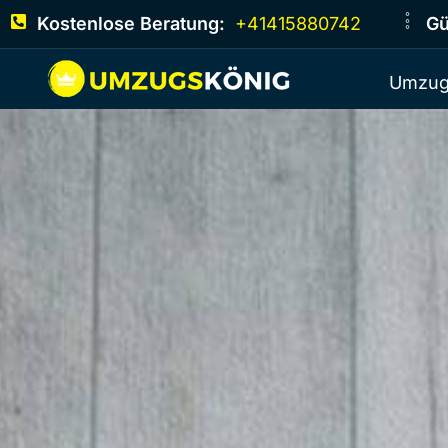
Kostenlose Beratung:
+41415880742
Gü
Umzug