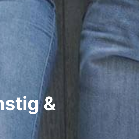
stig &