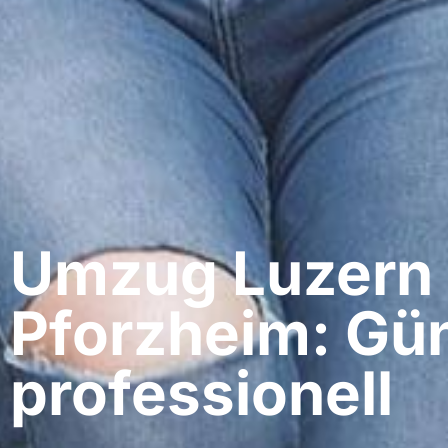
Umzug Luzern​
Pforzheim: Gün
professionell​