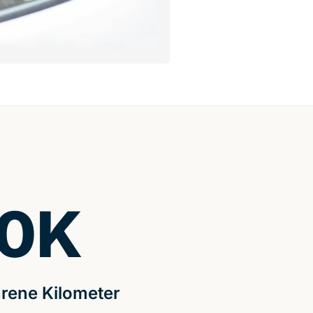
0
K
rene Kilometer