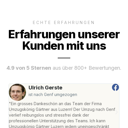
ECHTE ERFAHRUNGEN
Erfahrungen unserer
Kunden mit uns
4.9 von 5 Sternen
aus über 800+ Bewertungen.
Ulrich Gerste
ist nach Genf umgezogen
"Ein grosses Dankeschön an das Team der Firma
"Die
Umzugskönig Gärtner aus Luzern! Der Umzug nach Genf
mei
verlief reibungslos und stressfrei dank der
Team
professionellen Unterstützung des Teams. Ich kann
habe
Umzugskönig Gärtner Luzern jedem uneingeschränkt
an m