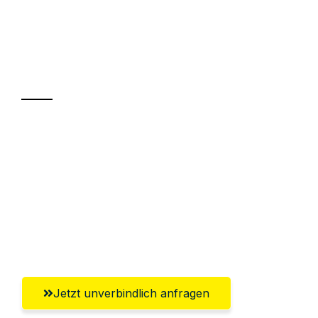
UMZUGSKÖNIG GÄRTNER LUZERN
Ihr Umzug oder
Transport
Sparen Sie bis zu 100 CHF bei Anfrage
Abwicklung innerhalb von 24 Stunden
Versichert bis zu 7.500 CHF
Ggf. komplette Zollabwicklung inklusive
Umfassender Kundensupport aus Luzern
Jetzt unverbindlich anfragen