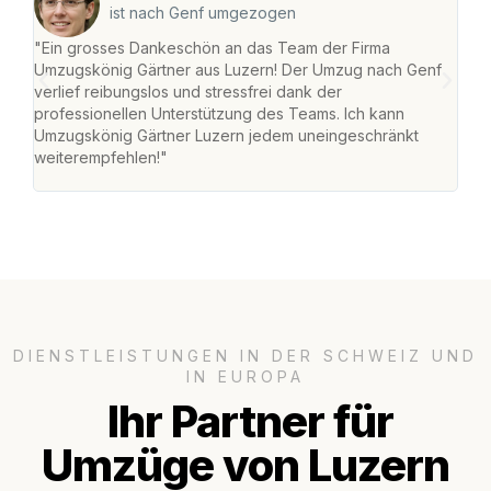
ist nach Genf umgezogen
"Ein grosses Dankeschön an das Team der Firma
"Die
Umzugskönig Gärtner aus Luzern! Der Umzug nach Genf
mei
verlief reibungslos und stressfrei dank der
Team
professionellen Unterstützung des Teams. Ich kann
habe
Umzugskönig Gärtner Luzern jedem uneingeschränkt
an m
weiterempfehlen!"
gros
DIENSTLEISTUNGEN IN DER SCHWEIZ UND
IN EUROPA
Ihr Partner für
Umzüge von Luzern