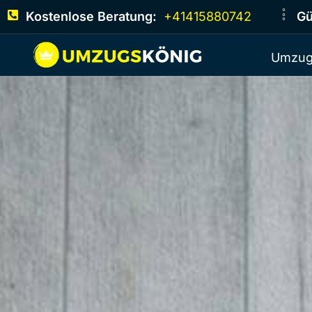
Kostenlose Beratung:
+41415880742
Gü
Umzug