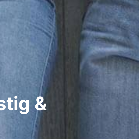
stig &