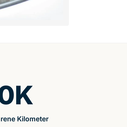
0
K
rene Kilometer