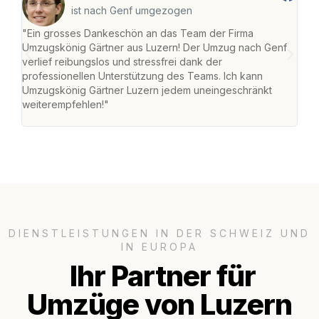
ist nach Genf umgezogen
"Ein grosses Dankeschön an das Team der Firma
"Die
Umzugskönig Gärtner aus Luzern! Der Umzug nach Genf
mei
verlief reibungslos und stressfrei dank der
Team
professionellen Unterstützung des Teams. Ich kann
habe
Umzugskönig Gärtner Luzern jedem uneingeschränkt
an m
weiterempfehlen!"
gros
DIENSTLEISTUNGEN IN DER SCHWEIZ UND
IN EUROPA
Ihr Partner für
Umzüge von Luzern