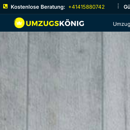
Kostenlose Beratung:
+41415880742
Gü
Umzug