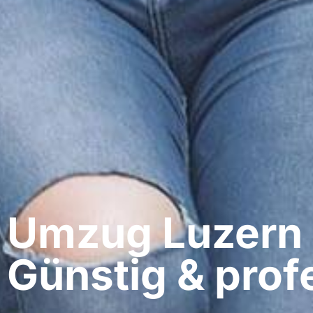
Umzug Luzern​ 
Günstig & profe