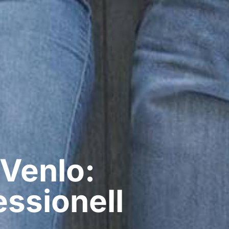
Venlo:
ssionell​