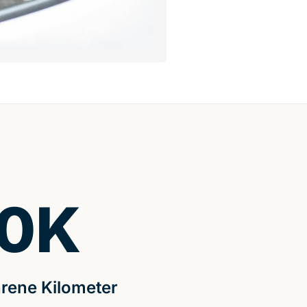
0
K
rene Kilometer