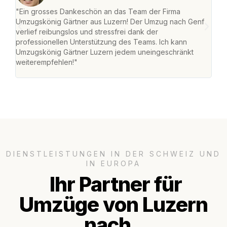
"Ein grosses Dankeschön an das Team der Firma
"Die
Umzugskönig Gärtner aus Luzern! Der Umzug nach Genf
mei
verlief reibungslos und stressfrei dank der
Team
professionellen Unterstützung des Teams. Ich kann
habe
Umzugskönig Gärtner Luzern jedem uneingeschränkt
an m
weiterempfehlen!"
gros
DIENSTLEISTUNGEN IN DER SCHWEIZ UND
IN EUROPA
Ihr Partner für
Umzüge von Luzern
nach..