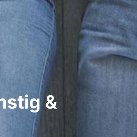
stig &