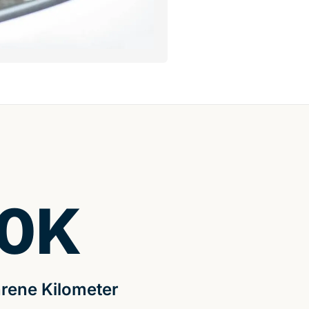
0
K
rene Kilometer