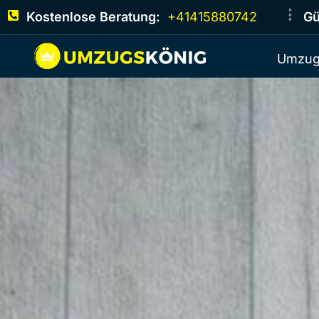
Kostenlose Beratung:
+41415880742
Gü
Umzug