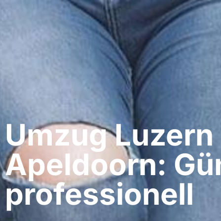
Umzug Luzern​
Apeldoorn: Gün
professionell​