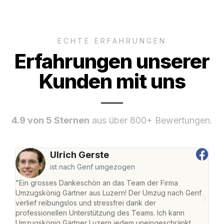
ECHTE ERFAHRUNGEN
Erfahrungen unserer
Kunden mit uns
4.9 von 5 Sternen
aus über 800+ Bewertungen.
Ulrich Gerste
ist nach Genf umgezogen
"Ein grosses Dankeschön an das Team der Firma
"Die
Umzugskönig Gärtner aus Luzern! Der Umzug nach Genf
mei
verlief reibungslos und stressfrei dank der
Team
professionellen Unterstützung des Teams. Ich kann
habe
Umzugskönig Gärtner Luzern jedem uneingeschränkt
an m