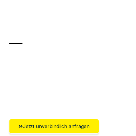
UMZUGSKÖNIG GÄRTNER LUZERN
Ihr Umzug oder
Transport
Sparen Sie bis zu 100 CHF bei Anfrage
Abwicklung innerhalb von 24 Stunden
Versichert bis zu 7.500 CHF
Ggf. komplette Zollabwicklung inklusive
Umfassender Kundensupport aus Luzern
Jetzt unverbindlich anfragen