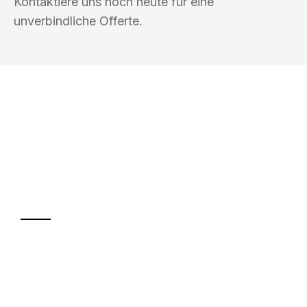
Kontaktiere uns noch heute für eine
unverbindliche Offerte.
UMZUGSKÖNIG GÄRTNER LUZERN
Ihr Umzug oder
Transport
Sparen Sie bis zu 100 CHF bei Anfrage
Abwicklung innerhalb von 24 Stunden
Versichert bis zu 7.500 CHF