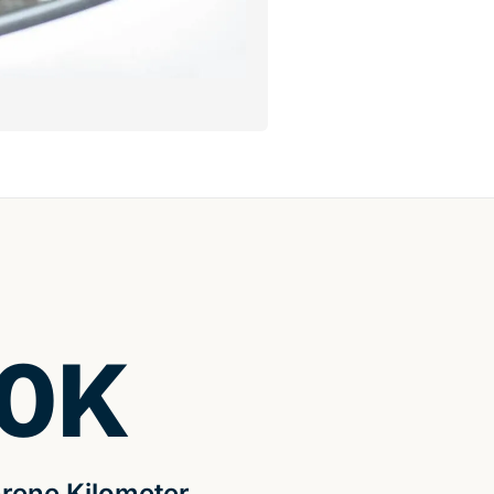
0
K
rene Kilometer