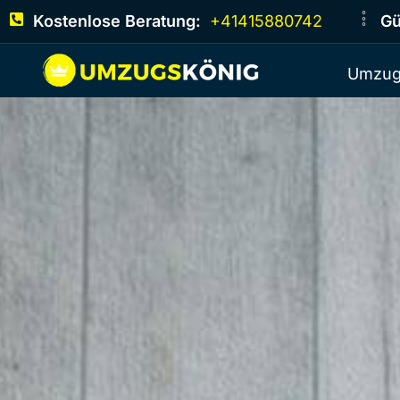
Kostenlose Beratung:
+41415880742
Gü
Umzug