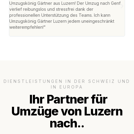
Umzugskönig Gärtner aus Luzern! Der Umzug nach Genf
mei
verlief reibungslos und stressfrei dank der
Team
professionellen Unterstützung des Teams. Ich kann
habe
Umzugskönig Gärtner Luzern jedem uneingeschränkt
an m
weiterempfehlen!"
gros
DIENSTLEISTUNGEN IN DER SCHWEIZ UND
IN EUROPA
Ihr Partner für
Umzüge von Luzern
nach..