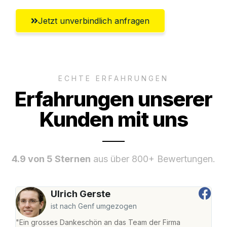
Jetzt unverbindlich anfragen
ECHTE ERFAHRUNGEN
Erfahrungen unserer
Kunden mit uns
4.9 von 5 Sternen
aus über 800+ Bewertungen.
Ulrich Gerste
ist nach Genf umgezogen
"Ein grosses Dankeschön an das Team der Firma
"Die