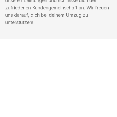
unseren Leistungen und schliesse dich der
zufriedenen Kundengemeinschaft an. Wir freuen
uns darauf, dich bei deinem Umzug zu
unterstützen!
UMZUGSKÖNIG GÄRTNER LUZERN
Ihr Umzug oder
Transport
Sparen Sie bis zu 100 CHF bei Anfrage