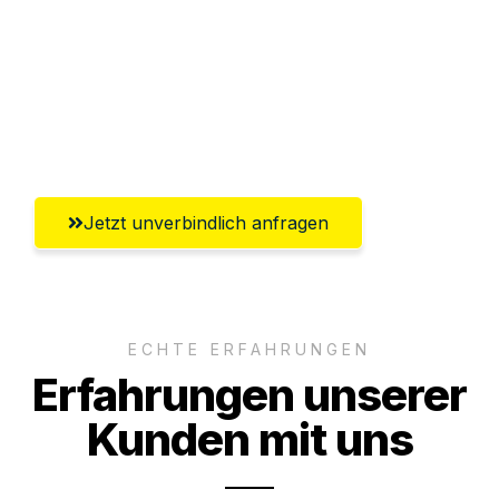
Abwicklung innerhalb von 24 Stunden
Versichert bis zu 7.500 CHF
Ggf. komplette Zollabwicklung inklusive
Umfassender Kundensupport aus Luzern
Jetzt unverbindlich anfragen
ECHTE ERFAHRUNGEN
Erfahrungen unserer
Kunden mit uns