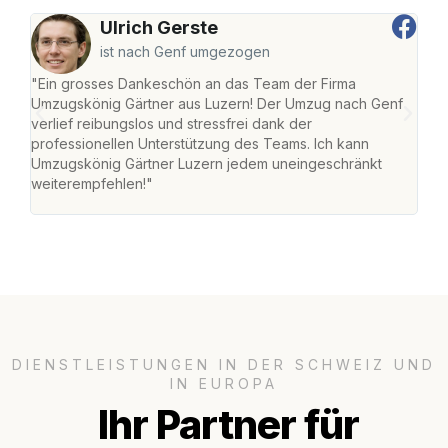
Ulrich Gerste
ist nach Genf umgezogen
"Ein grosses Dankeschön an das Team der Firma
"Die
Umzugskönig Gärtner aus Luzern! Der Umzug nach Genf
mei
verlief reibungslos und stressfrei dank der
Team
professionellen Unterstützung des Teams. Ich kann
habe
Umzugskönig Gärtner Luzern jedem uneingeschränkt
an m
weiterempfehlen!"
gros
DIENSTLEISTUNGEN IN DER SCHWEIZ UND
IN EUROPA
Ihr Partner für