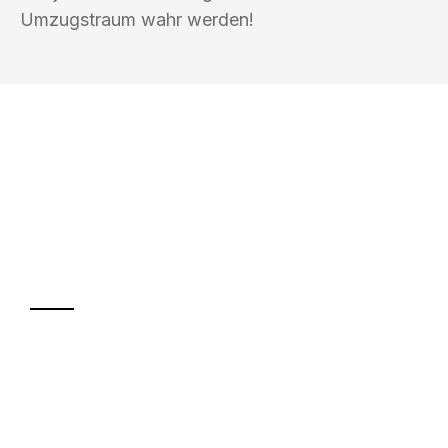
Umzugstraum wahr werden!
UMZUGSKÖNIG GÄRTNER LUZERN
Ihr Umzug oder
Transport
Sparen Sie bis zu 100 CHF bei Anfrage
Abwicklung innerhalb von 24 Stunden
Versichert bis zu 7.500 CHF