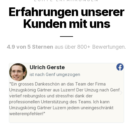
Erfahrungen unserer
Kunden mit uns
4.9 von 5 Sternen
aus über 800+ Bewertungen.
Ulrich Gerste
ist nach Genf umgezogen
"Ein grosses Dankeschön an das Team der Firma
"Die
Umzugskönig Gärtner aus Luzern! Der Umzug nach Genf
mei
verlief reibungslos und stressfrei dank der
Team
professionellen Unterstützung des Teams. Ich kann
habe
Umzugskönig Gärtner Luzern jedem uneingeschränkt
an m
weiterempfehlen!"
gros