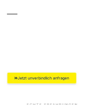
Transport
Sparen Sie bis zu 100 CHF bei Anfrage
Abwicklung innerhalb von 24 Stunden
Versichert bis zu 7.500 CHF
Ggf. komplette Zollabwicklung inklusive
Umfassender Kundensupport aus Luzern
Jetzt unverbindlich anfragen
ECHTE ERFAHRUNGEN