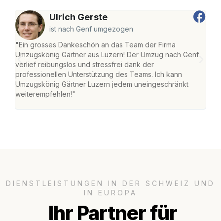
Ulrich Gerste
ist nach Genf umgezogen
"Ein grosses Dankeschön an das Team der Firma
"Die
Umzugskönig Gärtner aus Luzern! Der Umzug nach Genf
mei
verlief reibungslos und stressfrei dank der
Team
professionellen Unterstützung des Teams. Ich kann
habe
Umzugskönig Gärtner Luzern jedem uneingeschränkt
an m
weiterempfehlen!"
gros
DIENSTLEISTUNGEN IN DER SCHWEIZ UND
IN EUROPA
Ihr Partner für