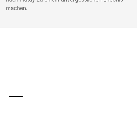
machen.
UMZUGSKÖNIG GÄRTNER LUZERN
Ihr Umzug oder
Transport
Sparen Sie bis zu 100 CHF bei Anfrage
Abwicklung innerhalb von 24 Stunden
Versichert bis zu 7.500 CHF