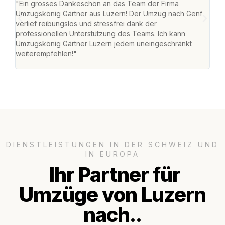
"Ein grosses Dankeschön an das Team der Firma
"Die
Umzugskönig Gärtner aus Luzern! Der Umzug nach Genf
mei
verlief reibungslos und stressfrei dank der
Team
professionellen Unterstützung des Teams. Ich kann
habe
Umzugskönig Gärtner Luzern jedem uneingeschränkt
an m
weiterempfehlen!"
gros
DIENSTLEISTUNGEN IN DER SCHWEIZ UND
IN EUROPA
Ihr Partner für
Umzüge von Luzern
nach..