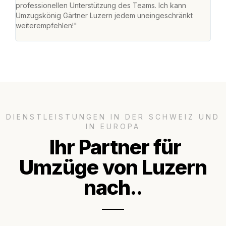
professionellen Unterstützung des Teams. Ich kann
habe
Umzugskönig Gärtner Luzern jedem uneingeschränkt
an m
weiterempfehlen!"
gros
DIENSTLEISTUNGEN IN DER SCHWEIZ UND
IN EUROPA
Ihr Partner für
Umzüge von Luzern
nach..