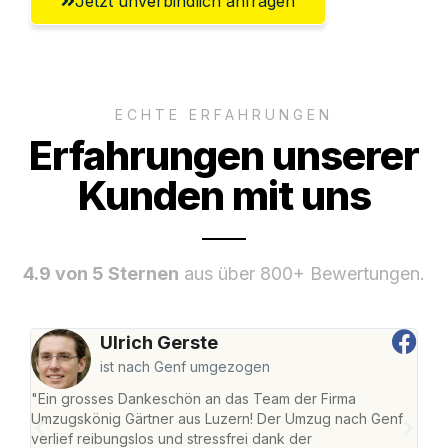
Jetzt unverbindlich anfragen
ECHTE ERFAHRUNGEN
Erfahrungen unserer
Kunden mit uns
4.9 von 5 Sternen
aus über 800+ Bewertungen.
Ulrich Gerste
ist nach Genf umgezogen
"Ein grosses Dankeschön an das Team der Firma
"Die
Umzugskönig Gärtner aus Luzern! Der Umzug nach Genf
mei
verlief reibungslos und stressfrei dank der
Team