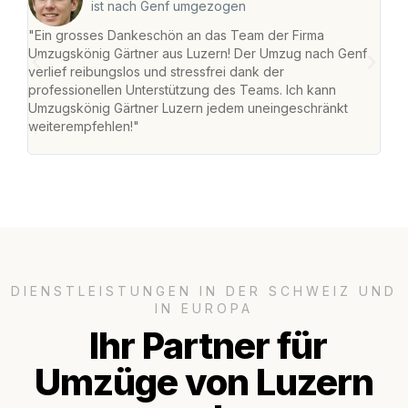
ist nach Genf umgezogen
"Ein grosses Dankeschön an das Team der Firma
"Die
Umzugskönig Gärtner aus Luzern! Der Umzug nach Genf
mei
verlief reibungslos und stressfrei dank der
Team
professionellen Unterstützung des Teams. Ich kann
habe
Umzugskönig Gärtner Luzern jedem uneingeschränkt
an m
weiterempfehlen!"
gros
DIENSTLEISTUNGEN IN DER SCHWEIZ UND
IN EUROPA
Ihr Partner für
Umzüge von Luzern