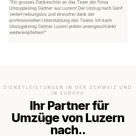
"Ein grosses Dankeschön an das Team der Firma
"Die
Umzugskönig Gärtner aus Luzern! Der Umzug nach Genf
mei
verlief reibungslos und stressfrei dank der
Team
professionellen Unterstützung des Teams. Ich kann
habe
Umzugskönig Gärtner Luzern jedem uneingeschränkt
an m
weiterempfehlen!"
gros
DIENSTLEISTUNGEN IN DER SCHWEIZ UND
IN EUROPA
Ihr Partner für
Umzüge von Luzern
nach..