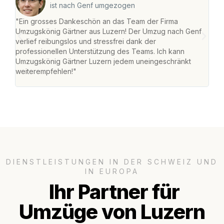
ist nach Genf umgezogen
"Ein grosses Dankeschön an das Team der Firma
"Die
Umzugskönig Gärtner aus Luzern! Der Umzug nach Genf
mei
verlief reibungslos und stressfrei dank der
Team
professionellen Unterstützung des Teams. Ich kann
habe
Umzugskönig Gärtner Luzern jedem uneingeschränkt
an m
weiterempfehlen!"
gros
DIENSTLEISTUNGEN IN DER SCHWEIZ UND
IN EUROPA
Ihr Partner für
Umzüge von Luzern