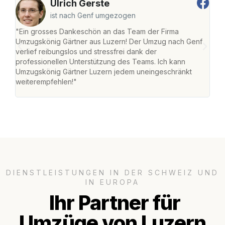
Ulrich Gerste
ist nach Genf umgezogen
"Ein grosses Dankeschön an das Team der Firma
"Die
Umzugskönig Gärtner aus Luzern! Der Umzug nach Genf
mei
verlief reibungslos und stressfrei dank der
Team
professionellen Unterstützung des Teams. Ich kann
habe
Umzugskönig Gärtner Luzern jedem uneingeschränkt
an m
weiterempfehlen!"
gros
DIENSTLEISTUNGEN IN DER SCHWEIZ UND
IN EUROPA
Ihr Partner für
Umzüge von Luzern