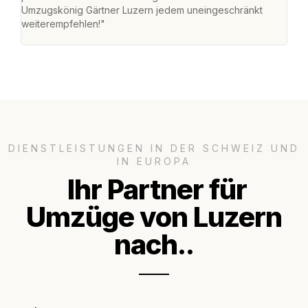
Umzugskönig Gärtner Luzern jedem uneingeschränkt
an m
weiterempfehlen!"
gros
DIENSTLEISTUNGEN IN DER SCHWEIZ UND
IN EUROPA
Ihr Partner für
Umzüge von Luzern
nach..