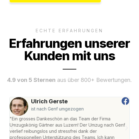
ECHTE ERFAHRUNGEN
Erfahrungen unserer
Kunden mit uns
4.9 von 5 Sternen
aus über 800+ Bewertungen.
Ulrich Gerste
ist nach Genf umgezogen
"Ein grosses Dankeschön an das Team der Firma
"Die
Umzugskönig Gärtner aus Luzern! Der Umzug nach Genf
mei
verlief reibungslos und stressfrei dank der
Team
professionellen Unterstützung des Teams. Ich kann
habe