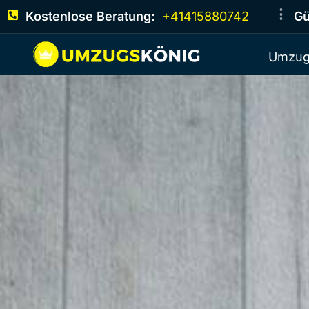
Kostenlose Beratung:
+41415880742
Gü
Umzug