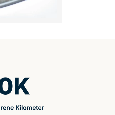
0
K
rene Kilometer