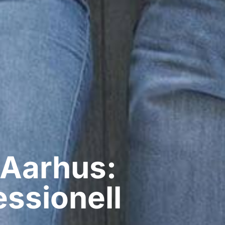
 Aarhus:
ssionell​