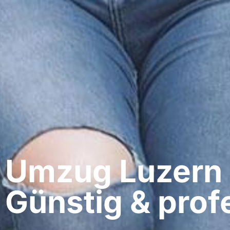
Umzug Luzern​
Günstig & profe