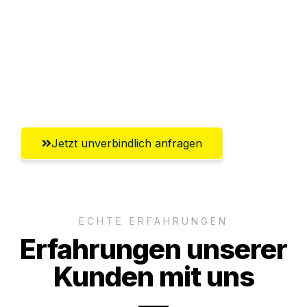
Abwicklung innerhalb von 24 Stunden
Versichert bis zu 7.500 CHF
Ggf. komplette Zollabwicklung inklusive
Umfassender Kundensupport aus Luzern
Jetzt unverbindlich anfragen
ECHTE ERFAHRUNGEN
Erfahrungen unserer
Kunden mit uns