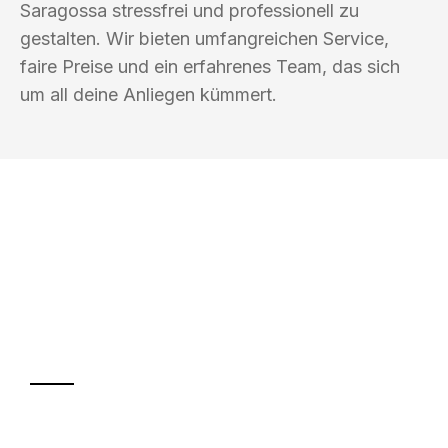
Saragossa stressfrei und professionell zu
gestalten. Wir bieten umfangreichen Service,
faire Preise und ein erfahrenes Team, das sich
um all deine Anliegen kümmert.
UMZUGSKÖNIG GÄRTNER LUZERN
Ihr Umzug oder
Transport
Sparen Sie bis zu 100 CHF bei Anfrage