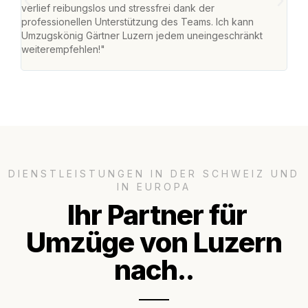
verlief reibungslos und stressfrei dank der
Team
professionellen Unterstützung des Teams. Ich kann
habe
Umzugskönig Gärtner Luzern jedem uneingeschränkt
an m
weiterempfehlen!"
gros
DIENSTLEISTUNGEN IN DER SCHWEIZ UND
IN EUROPA
Ihr Partner für
Umzüge von Luzern
nach..