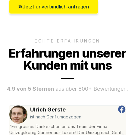
Jetzt unverbindlich anfragen
ECHTE ERFAHRUNGEN
Erfahrungen unserer
Kunden mit uns
4.9 von 5 Sternen
aus über 800+ Bewertungen.
Ulrich Gerste
ist nach Genf umgezogen
"Ein grosses Dankeschön an das Team der Firma
"Die
Umzugskönig Gärtner aus Luzern! Der Umzug nach Genf
mei