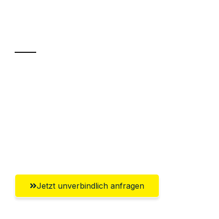
Ihr Umzug oder
Transport
Sparen Sie bis zu 100 CHF bei Anfrage
Abwicklung innerhalb von 24 Stunden
Versichert bis zu 7.500 CHF
Ggf. komplette Zollabwicklung inklusive
Umfassender Kundensupport aus Luzern
Jetzt unverbindlich anfragen