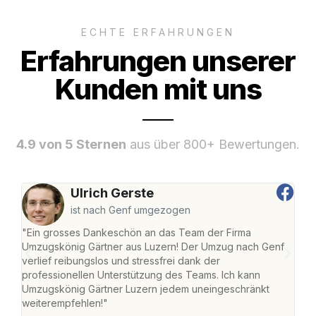
ECHTE ERFAHRUNGEN
Erfahrungen unserer
Kunden mit uns
4.9 von 5 Sternen
aus über 800+ Bewertungen.
Ulrich Gerste
ist nach Genf umgezogen
"Ein grosses Dankeschön an das Team der Firma
"Die
Umzugskönig Gärtner aus Luzern! Der Umzug nach Genf
mei
verlief reibungslos und stressfrei dank der
Team
professionellen Unterstützung des Teams. Ich kann
habe
Umzugskönig Gärtner Luzern jedem uneingeschränkt
an m
weiterempfehlen!"
gros