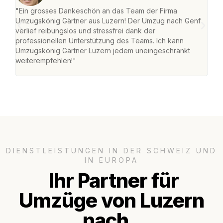
"Ein grosses Dankeschön an das Team der Firma
"Die
Umzugskönig Gärtner aus Luzern! Der Umzug nach Genf
mei
verlief reibungslos und stressfrei dank der
Team
professionellen Unterstützung des Teams. Ich kann
habe
Umzugskönig Gärtner Luzern jedem uneingeschränkt
an m
weiterempfehlen!"
gros
DIENSTLEISTUNGEN IN DER SCHWEIZ UND
IN EUROPA
Ihr Partner für
Umzüge von Luzern
nach..