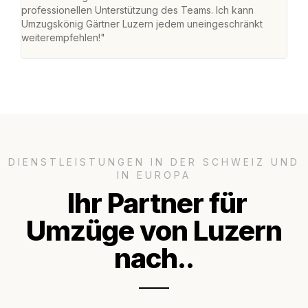
professionellen Unterstützung des Teams. Ich kann
habe
Umzugskönig Gärtner Luzern jedem uneingeschränkt
an m
weiterempfehlen!"
gros
DIENSTLEISTUNGEN IN DER SCHWEIZ UND
IN EUROPA
Ihr Partner für
Umzüge von Luzern
nach..