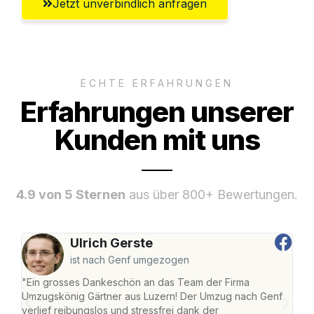
Jetzt unverbindlich anfragen
ECHTE ERFAHRUNGEN
Erfahrungen unserer
Kunden mit uns
4.9 von 5 Sternen
aus über 800+ Bewertungen.
Ulrich Gerste
ist nach Genf umgezogen
"Ein grosses Dankeschön an das Team der Firma
"Die
Umzugskönig Gärtner aus Luzern! Der Umzug nach Genf
mei
verlief reibungslos und stressfrei dank der
Team