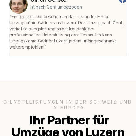
ist nach Genf umgezogen
"Ein grosses Dankeschön an das Team der Firma
"Die
Umzugskönig Gärtner aus Luzern! Der Umzug nach Genf
mei
verlief reibungslos und stressfrei dank der
Team
professionellen Unterstützung des Teams. Ich kann
habe
Umzugskönig Gärtner Luzern jedem uneingeschränkt
an m
weiterempfehlen!"
gros
DIENSTLEISTUNGEN IN DER SCHWEIZ UND
IN EUROPA
Ihr Partner für
Umzüge von Luzern