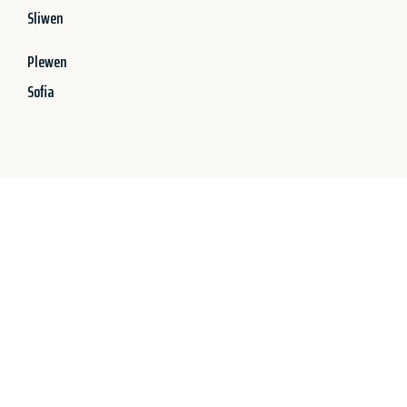
Sliwen
Plewen
Sofia
Jetzt anfragen &
100 CHF sparen!