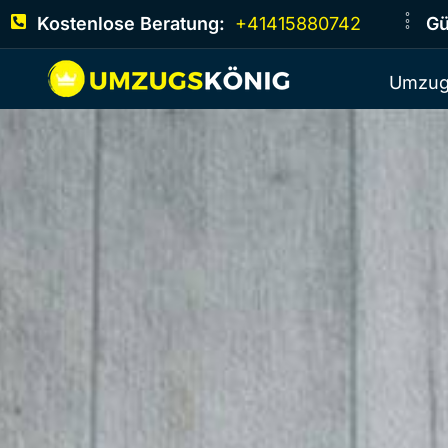
Kostenlose Beratung:
+41415880742
Gü
Umzug