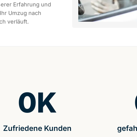
serer Erfahrung und
 Ihr Umzug nach
h verläuft.
0
K
Zufriedene Kunden
gefah