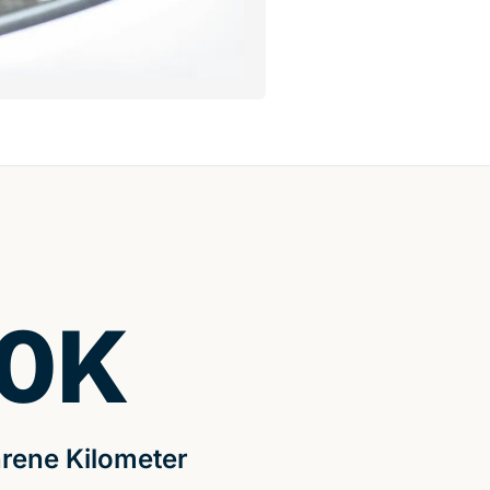
0
K
rene Kilometer