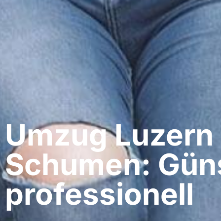
Umzug Luzern​
Schumen: Güns
professionell​