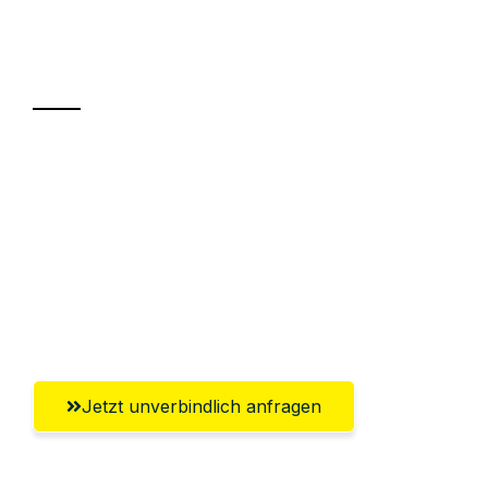
Ihr Umzug oder
Transport
Sparen Sie bis zu 100 CHF bei Anfrage
Abwicklung innerhalb von 24 Stunden
Versichert bis zu 7.500 CHF
Ggf. komplette Zollabwicklung inklusive
Umfassender Kundensupport aus Luzern
Jetzt unverbindlich anfragen