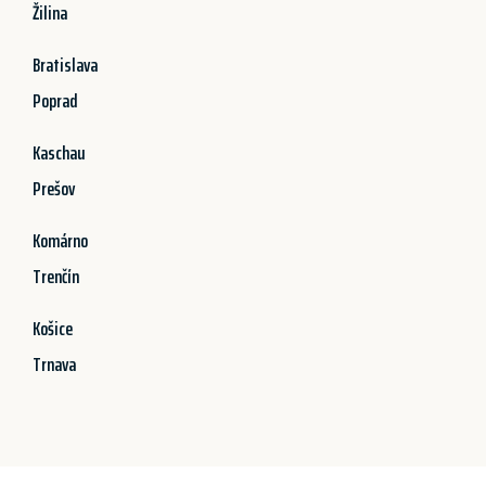
Žilina
Bratislava
Poprad
Kaschau
Prešov
Komárno
Trenčín
Košice
Trnava