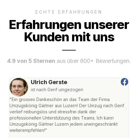
ECHTE ERFAHRUNGEN
Erfahrungen unserer
Kunden mit uns
4.9 von 5 Sternen
aus über 800+ Bewertungen.
Ulrich Gerste
ist nach Genf umgezogen
"Ein grosses Dankeschön an das Team der Firma
"Die
Umzugskönig Gärtner aus Luzern! Der Umzug nach Genf
mei
verlief reibungslos und stressfrei dank der
Team
professionellen Unterstützung des Teams. Ich kann
habe
Umzugskönig Gärtner Luzern jedem uneingeschränkt
an m
weiterempfehlen!"
gros